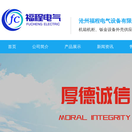
沧州福程电气设备有限
机箱机柜、钣金设备外壳供
首页
公司简介
产品展示
新闻资讯