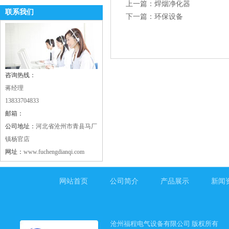
上一篇：
焊烟净化器
联系我们
下一篇：
环保设备
咨询热线：
蒋经理
13833704833
邮箱：
公司地址：
河北省沧州市青县马厂
镇杨官店
网址：
www.fuchengdianqi.com
网站首页
公司简介
产品展示
新闻
沧州福程电气设备有限公司 版权所有